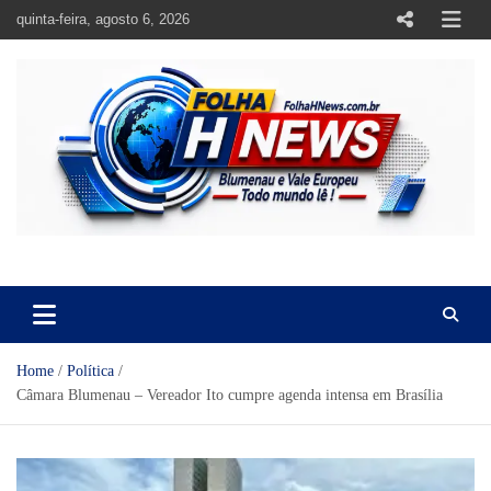
Skip
quinta-feira, agosto 6, 2026
to
content
https://folhahnews.com.br
https://folhahnews.com.br
Home
Política
Câmara Blumenau – Vereador Ito cumpre agenda intensa em Brasília