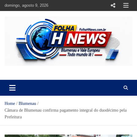
Skip
domingo, agosto 9, 2026
to
content
https://folhahnews.com.br
https://folhahnews.com.br
Home
Blumenau
Câmara de Blumenau confirma pagamento integral do duodécimo pela
Prefeitura