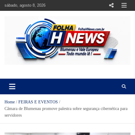
Skip
sábado, agosto 8, 2026
to
content
https://folhahnews.com.br
https://folhahnews.com.br
Home
FEIRAS E EVENTOS
Câmara de Blumenau promove palestra sobre segurança cibernética para
servidores