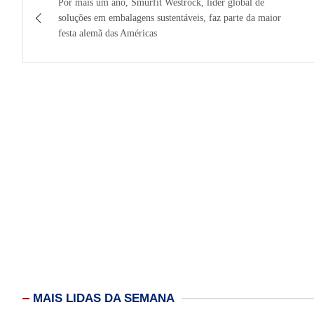
Por mais um ano, Smurfit Westrock, líder global de
de
soluções em embalagens sustentáveis, faz parte da maior
festa alemã das Américas
Post
MAIS LIDAS DA SEMANA