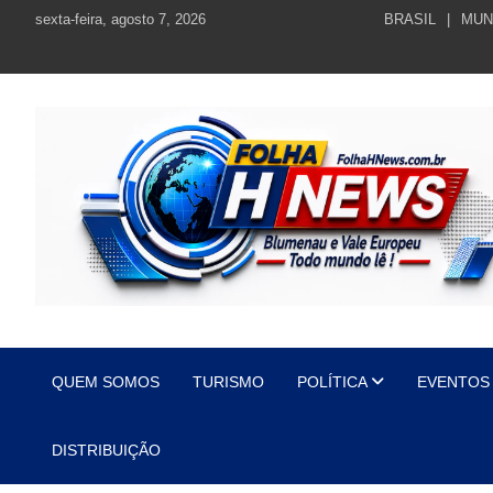
Skip
sexta-feira, agosto 7, 2026
BRASIL
MUN
to
content
https://folhahnews.com.br
https://folhahnews.com.br
QUEM SOMOS
TURISMO
POLÍTICA
EVENTOS
DISTRIBUIÇÃO