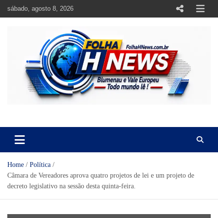
Skip
sábado, agosto 8, 2026
to
content
https://folhahnews.com.br
https://folhahnews.com.br
Home
Política
Câmara de Vereadores aprova quatro projetos de lei e um projeto de
decreto legislativo na sessão desta quinta-feira.