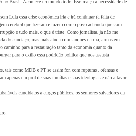
só no Brasil. Acontece no mundo todo. Isso realça a necessidade de
 Lula essa crise econômica iria e irá continuar (a falta de
vagem cerebral que fizeram e fazem com o povo achando que com –
rrupção e tudo mais, o que é triste. Como jornalista, já não me
oda do canetaço, mas mais ainda com tanques na rua, armas em
ro caminho para a restauração tanto da economia quanto da
rgar para o exílio essa podridão política que nos assusta
es, tais como MDB e PT se assim for, com rupturas , ofensas e
ham apenas em prol de suas famílias e suas ideologias e não a favor
nabaláveis candidatos a cargos públicos, os senhores salvadores da
aro.