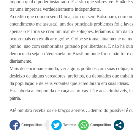
importa qual o poder instaurado. É assim que sobrevive. E não é 
ter uma imprensa verdadeiramente independente.
Acredito que com ou sem Dilma, com ou sem Bolsonaro, com ou sem
entendimento me assusta), um dos principais problemas foi a la
apenas o PT iria se criar um mar de soluções, teríamos o fim da co
ocupo mais em explicar o golpe. Golpe se toma, atualmente na m
punho, não com senhorinhas gritando por liberdade. E não há out
democracia seja na Venezuela no Brasil ou onde for se não for expu
diariamente.
Mais decepcionante ainda, ver alguns políticos com suas coligaçõ
desleixo de alguns vereadores, prefeitos, ou deputados que trabal
da população e de seus votantes que acreditaram em suas ideias.
Esta aberta a temporada de caça as bruxas..há e aos admiráveis, i
pátria.
Até outubro receba-os de braços abertos …dentro do possível é cl