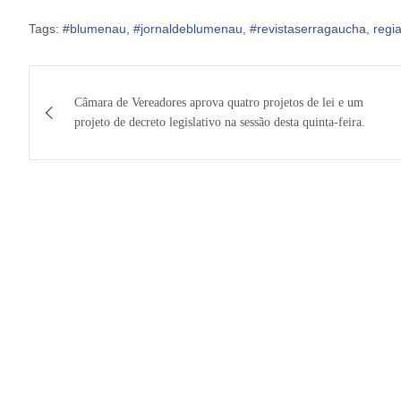
Tags:
#blumenau
,
#jornaldeblumenau
,
#revistaserragaucha
,
regi
Navegação
Câmara de Vereadores aprova quatro projetos de lei e um
de
projeto de decreto legislativo na sessão desta quinta-feira.
Post