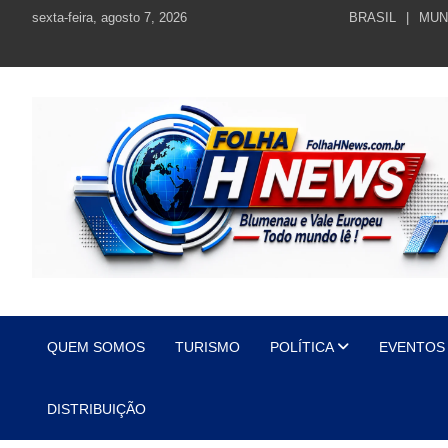
Skip
sexta-feira, agosto 7, 2026
BRASIL
MUN
to
content
https://folhahnews.com.br
https://folhahnews.com.br
QUEM SOMOS
TURISMO
POLÍTICA
EVENTOS
DISTRIBUIÇÃO