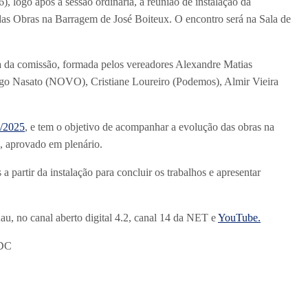
, logo após a sessão ordinária, a reunião de instalação da
s Obras na Barragem de José Boiteux. O encontro será na Sala de
oria da comissão, formada pelos vereadores Alexandre Matias
go Nasato (NOVO), Cristiane Loureiro (Podemos), Almir Vieira
9/2025
, e tem o objetivo de acompanhar a evolução das obras na
, aprovado em plenário.
 partir da instalação para concluir os trabalhos e apresentar
au, no canal aberto digital 4.2, canal 14 da NET e
YouTube.
PDC