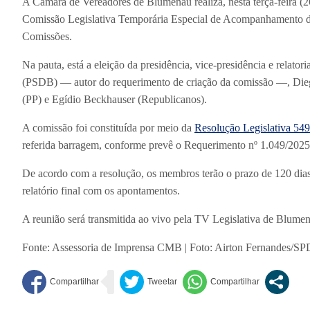
A Câmara de Vereadores de Blumenau realiza, nesta terça-feira (26)
Comissão Legislativa Temporária Especial de Acompanhamento da
Comissões.
Na pauta, está a eleição da presidência, vice-presidência e relat
(PSDB) — autor do requerimento de criação da comissão —, Die
(PP) e Egídio Beckhauser (Republicanos).
A comissão foi constituída por meio da
Resolução Legislativa 54
referida barragem, conforme prevê o Requerimento nº 1.049/2025
De acordo com a resolução, os membros terão o prazo de 120 dias a
relatório final com os apontamentos.
A reunião será transmitida ao vivo pela TV Legislativa de Blumen
Fonte: Assessoria de Imprensa CMB | Foto: Airton Fernandes/S