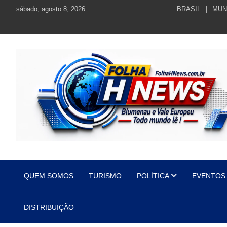
Skip
sábado, agosto 8, 2026
BRASIL
MUN
to
content
https://folhahnews.com.br
https://folhahnews.com.br
QUEM SOMOS
TURISMO
POLÍTICA
EVENTOS
DISTRIBUIÇÃO