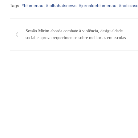
Tags:
#blumenau
,
#folhahatsnews
,
#jornaldeblumenau
,
#noticia
Navegação
Sessão Mirim aborda combate à violência, desigualdade
de
social e aprova requerimentos sobre melhorias em escolas
Post