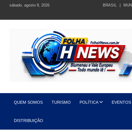
Skip
sábado, agosto 8, 2026
BRASIL
MUN
to
content
https://folhahnews.com.br
https://folhahnews.com.br
QUEM SOMOS
TURISMO
POLÍTICA
EVENTOS
DISTRIBUIÇÃO