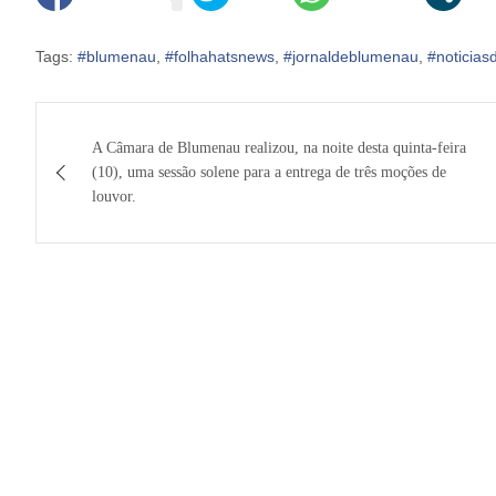
Tags:
#blumenau
,
#folhahatsnews
,
#jornaldeblumenau
,
#noticia
Navegação
A Câmara de Blumenau realizou, na noite desta quinta-feira
de
(10), uma sessão solene para a entrega de três moções de
louvor.
Post