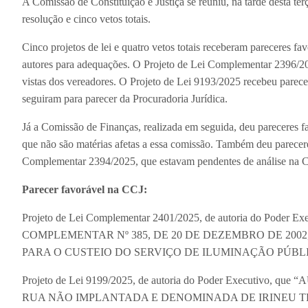
A Comissão de Constituição e Justiça se reuniu, na tarde desta terça
resolução e cinco vetos totais.
Cinco projetos de lei e quatro vetos totais receberam pareceres 
autores para adequações. O Projeto de Lei Complementar 2396/202
vistas dos vereadores. O Projeto de Lei 9193/2025 recebeu parece
seguiram para parecer da Procuradoria Jurídica.
Já a Comissão de Finanças, realizada em seguida, deu pareceres f
que não são matérias afetas a essa comissão. Também deu parecer
Complementar 2394/2025, que estavam pendentes de análise na 
Parecer favorável na CCJ:
Projeto de Lei Complementar 2401/2025, de autoria do Pode
COMPLEMENTAR Nº 385, DE 20 DE DEZEMBRO DE 200
PARA O CUSTEIO DO SERVIÇO DE ILUMINAÇÃO PÚBLIC
Projeto de Lei 9199/2025, de autoria do Poder Executi
RUA NÃO IMPLANTADA E DENOMINADA DE IRINEU TR