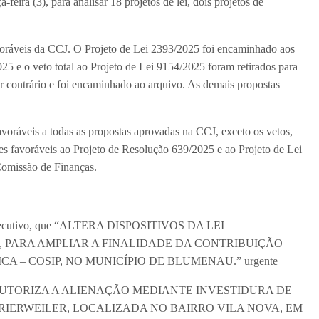
-feira (3), para analisar 18 projetos de lei, dois projetos de
favoráveis da CCJ. O Projeto de Lei 2393/2025 foi encaminhado aos
5 e o veto total ao Projeto de Lei 9154/2025 foram retirados para
r contrário e foi encaminhado ao arquivo. As demais propostas
avoráveis a todas as propostas aprovadas na CCJ, exceto os vetos,
es favoráveis ao Projeto de Resolução 639/2025 e ao Projeto de Lei
Comissão de Finanças.
r Executivo, que “ALTERA DISPOSITIVOS DA LEI
2, PARA AMPLIAR A FINALIDADE DA CONTRIBUIÇÃO
A – COSIP, NO MUNICÍPIO DE BLUMENAU.” urgente
vo, que “AUTORIZA A ALIENAÇÃO MEDIANTE INVESTIDURA DE
IERWEILER, LOCALIZADA NO BAIRRO VILA NOVA, EM