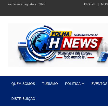
Skip
sexta-feira, agosto 7, 2026
BRASIL
MUN
to
content
https://folhahnews.com.br
https://folhahnews.com.br
QUEM SOMOS
TURISMO
POLÍTICA
EVENTOS
DISTRIBUIÇÃO