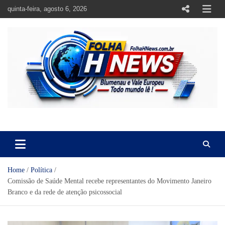
Skip
quinta-feira, agosto 6, 2026
to
content
https://folhahnews.com.br
https://folhahnews.com.br
Home
Política
Comissão de Saúde Mental recebe representantes do Movimento Janeiro
Branco e da rede de atenção psicossocial