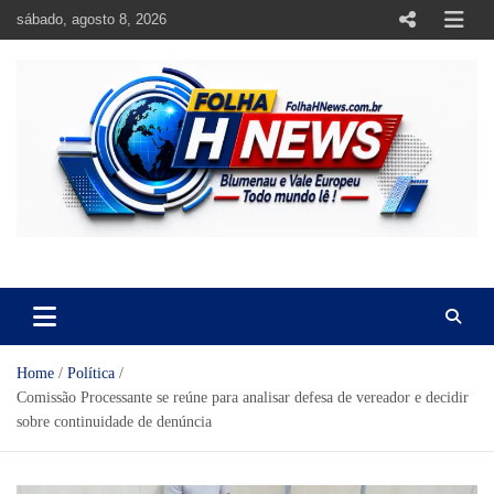
Skip
sábado, agosto 8, 2026
to
content
https://folhahnews.com.br
https://folhahnews.com.br
Home
Política
Comissão Processante se reúne para analisar defesa de vereador e decidir
sobre continuidade de denúncia