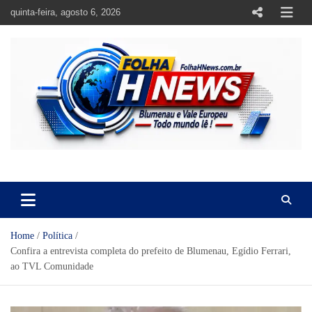
Skip
quinta-feira, agosto 6, 2026
to
content
https://folhahnews.com.br
https://folhahnews.com.br
Home
Política
Confira a entrevista completa do prefeito de Blumenau, Egídio Ferrari,
ao TVL Comunidade