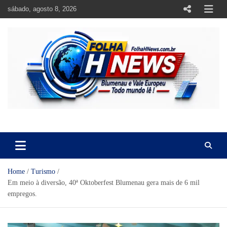
Skip
sábado, agosto 8, 2026
to
content
https://folhahnews.com.br
https://folhahnews.com.br
Home
Turismo
Em meio à diversão, 40ª Oktoberfest Blumenau gera mais de 6 mil
empregos.