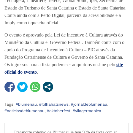
Tecnogera, LineartHP, Tereos, Global Sonic, Ipel, Secretaria de
Estado do Turismo de Santa Catarina e Estado de Santa Catarina.
Conta ainda com a Perto Digital, parceira da acessibilidade e a
Imply como tiqueteira oficial.
O evento é aprovado pela Lei de Incentivo à Cultura através do
Ministério da Cultura e Governo Federal. Também conta com o
apoio do Programa de Incentivo à Cultura – PIC através da
Fundação Catarinense de Cultura e Governo de Santa Catarina.
Os ingressos para a festa podem ser adquiridos on-line pelo
site
oficial do evento
.
Tags:
#blumenau
,
#folhahatsnews
,
#jornaldeblumenau
,
#noticiasdeblumenau
,
#oktoberfest
,
#vilagermanica
Navegação
Transporte coletivo de Blumenau já tem 50% da frota com ar