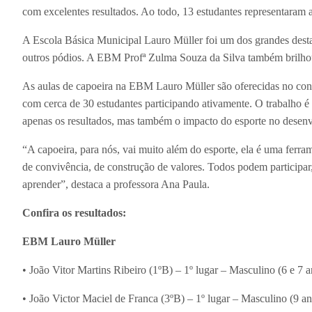
com excelentes resultados. Ao todo, 13 estudantes representaram as
A Escola Básica Municipal Lauro Müller foi um dos grandes dest
outros pódios. A EBM Profª Zulma Souza da Silva também brilhou
As aulas de capoeira na EBM Lauro Müller são oferecidas no cont
com cerca de 30 estudantes participando ativamente. O trabalho 
apenas os resultados, mas também o impacto do esporte no desenv
“A capoeira, para nós, vai muito além do esporte, ela é uma ferr
de convivência, de construção de valores. Todos podem participar,
aprender”, destaca a professora Ana Paula.
Confira os resultados:
EBM Lauro Müller
• João Vitor Martins Ribeiro (1ºB) – 1º lugar – Masculino (6 e 7 a
• João Victor Maciel de Franca (3ºB) – 1º lugar – Masculino (9 an