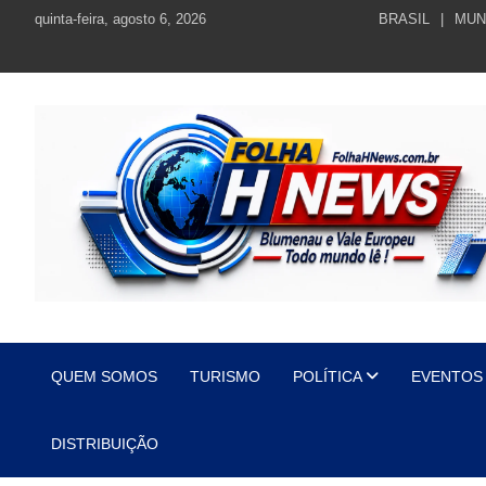
Skip
quinta-feira, agosto 6, 2026
BRASIL
MUN
to
content
https://folhahnews.com.br
https://folhahnews.com.br
QUEM SOMOS
TURISMO
POLÍTICA
EVENTOS
DISTRIBUIÇÃO