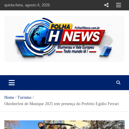
Skip
quinta-feira, agosto 6, 2026
to
content
https://folhahnews.com.br
https://folhahnews.com.br
Home
Turismo
Oktoberfest de Munique 2025 tem presença do Prefeito Egídio Ferrari