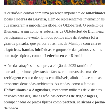
A cerimônia contou com uma presença imponente de
autoridades
locais
e
líderes da Baviera
, além de representantes internacionais
que marcaram a importância global da Oktoberfest. O prefeito de
Blumenau assim como as soberanas da Oktoberfest de Blumneau
participaram do evento. Um dos pontos altos da abertura foi a
grande parada
, que percorreu as ruas de Munique com
carros
alegóricos
,
bandas folclóricas
, e grupos de dançarinos vestidos
com trajes típicos, como o
Lederhosen
e o
Dirndl
.
Além das atrações de sempre, a edição de 2025 também foi
marcada por
inovações sustentáveis
, com novos sistemas de
reciclagem
e o uso de
copos reutilizáveis
, alinhando-se com as
crescentes demandas ambientais. As tendas, como a famosa
Hofbräuhaus
e a
Augustiner
, receberam milhares de visitantes
ansiosos para degustar as icônicas
cervejas de trigo
e
lagers
,
acompanhadas de pratos típicos como
pretzels
,
salsichas
e
joelho
de porco
.