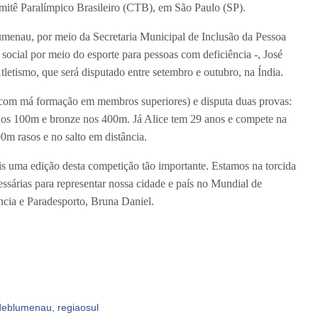
omitê Paralímpico Brasileiro (CTB), em São Paulo (SP).
lumenau, por meio da Secretaria Municipal de Inclusão da Pessoa
social por meio do esporte para pessoas com deficiência -, José
etismo, que será disputado entre setembro e outubro, na Índia.
s com má formação em membros superiores) e disputa duas provas:
nos 100m e bronze nos 400m. Já Alice tem 29 anos e compete na
00m rasos e no salto em distância.
s uma edição desta competição tão importante. Estamos na torcida
ssárias para representar nossa cidade e país no Mundial de
ncia e Paradesporto, Bruna Daniel.
sdeblumenau
,
regiaosul