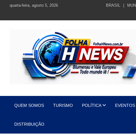
Skip
quarta-feira, agosto 5, 2026
BRASIL
MUN
to
content
https://folhahnews.com.br
https://folhahnews.com.br
QUEM SOMOS
TURISMO
POLÍTICA
EVENTOS
DISTRIBUIÇÃO