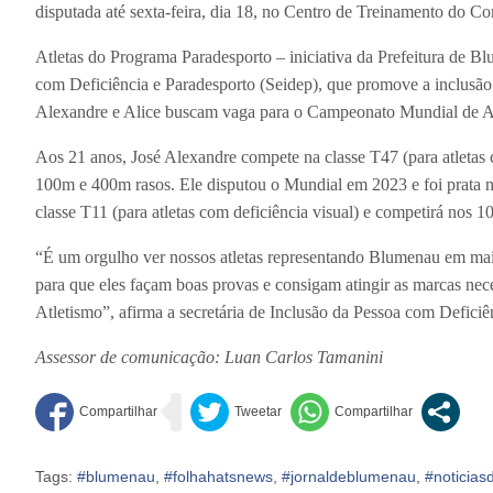
disputada até sexta-feira, dia 18, no Centro de Treinamento do C
Atletas do Programa Paradesporto – iniciativa da Prefeitura de B
com Deficiência e Paradesporto (Seidep), que promove a inclusão 
Alexandre e Alice buscam vaga para o Campeonato Mundial de Atl
Aos 21 anos, José Alexandre compete na classe T47 (para atleta
100m e 400m rasos. Ele disputou o Mundial em 2023 e foi prata 
classe T11 (para atletas com deficiência visual) e competirá nos 1
“É um orgulho ver nossos atletas representando Blumenau em mai
para que eles façam boas provas e consigam atingir as marcas nece
Atletismo”, afirma a secretária de Inclusão da Pessoa com Deficiê
Assessor de comunicação: Luan Carlos Tamanini
Tags:
#blumenau
,
#folhahatsnews
,
#jornaldeblumenau
,
#noticia