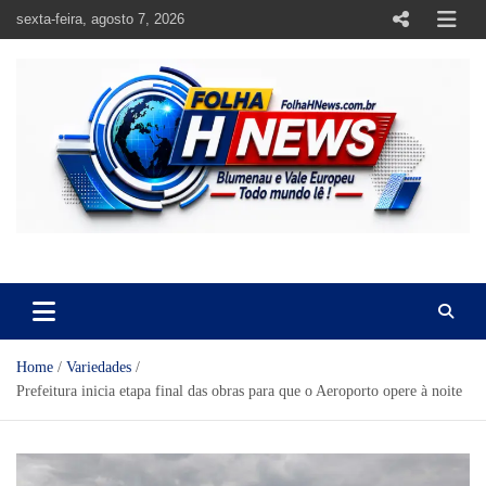
Skip
sexta-feira, agosto 7, 2026
to
content
https://folhahnews.com.br
https://folhahnews.com.br
Home
Variedades
Prefeitura inicia etapa final das obras para que o Aeroporto opere à noite