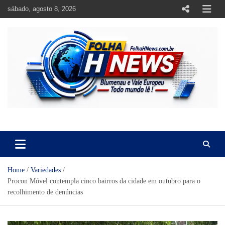
Skip
sábado, agosto 8, 2026
to
content
https://folhahnews.com.br
https://folhahnews.com.br
Home
Variedades
Procon Móvel contempla cinco bairros da cidade em outubro para o
recolhimento de denúncias