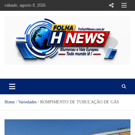
Skip
sábado, agosto 8, 2026
to
content
https://folhahnews.com.br
https://folhahnews.com.br
Home
Variedades
ROMPIMENTO DE TUBULAÇÃO DE GÁS