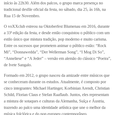
início às 22h30. Além dos palcos, o grupo marca presença no
tradicional desfile oficial da festa, no sábado, dia 25, às 16h, na
Rua 15 de Novembro.
O voXXclub estreou na Oktoberfest Blumenau em 2016, durante
a 33ª edição da festa, e desde então conquistou o público com um
estilo único que mistura tradição, pop moderno e muito carisma.
Entre os sucessos que prometem animar o público estão: “Rock
Mi”, “Donnawedda”, “Der Wellerman Song”, “I Mog Di So”,
“Anneliese” e “A Jeder” – versão em alemão do clássico “Poeira”,
de Ivete Sangalo.
Formado em 2012, o grupo nasceu da amizade entre músicos que
se conheceram durante os estudos. Atualmente, é composto por
cinco integrantes: Michael Hartinger, Korbinian Arendt, Christian
Schild, Florian Claus e Stefan Raaflaub. Juntos, eles representam
a mistura de sotaques e culturas da Alemanha, Suíça e Áustria,
trazendo ao palco uma identidade artística que une o melhor da
música folclórica e do pop europeu contemporâneo.