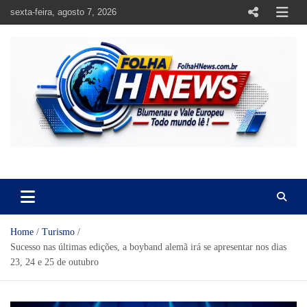
Skip
sexta-feira, agosto 7, 2026
to
content
https://folhahnews.com.br
https://folhahnews.com.br
Home
Turismo
Sucesso nas últimas edições, a boyband alemã irá se apresentar nos dias
23, 24 e 25 de outubro