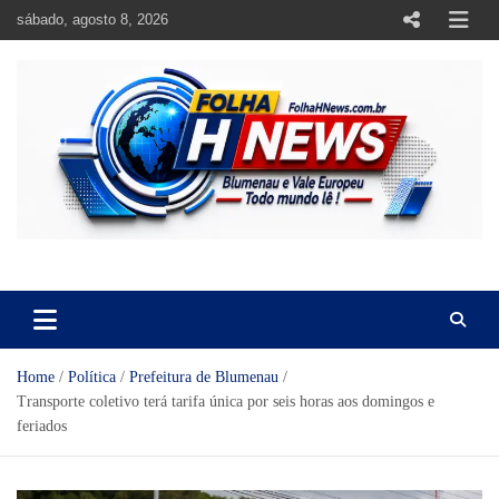
Skip
sábado, agosto 8, 2026
to
content
https://folhahnews.com.br
https://folhahnews.com.br
Home
Política
Prefeitura de Blumenau
Transporte coletivo terá tarifa única por seis horas aos domingos e
feriados