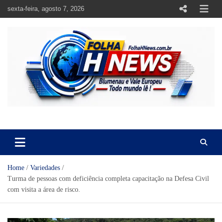
Skip
sexta-feira, agosto 7, 2026
to
content
https://folhahnews.com.br
https://folhahnews.com.br
Home
Variedades
Turma de pessoas com deficiência completa capacitação na Defesa Civil
com visita a área de risco.