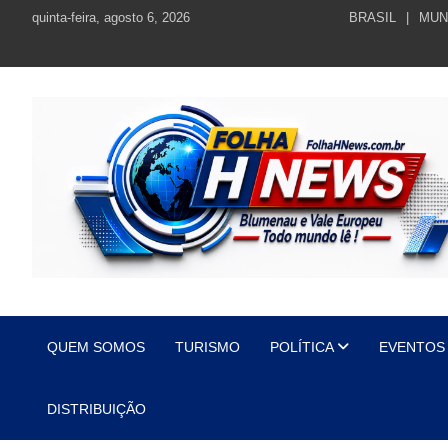
Skip
quinta-feira, agosto 6, 2026
BRASIL
MUN
to
content
https://folhahnews.com.br
https://folhahnews.com.br
QUEM SOMOS
TURISMO
POLÍTICA
EVENTOS
DISTRIBUIÇÃO