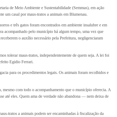
ecretaria de Meio Ambiente e Sustentabilidade (Semmas), em ação
nte um casal por maus-tratos a animais em Blumenau.
chorros e três gatos foram encontrados em ambiente insalubre e em
 era acompanhado pelo município há algum tempo, uma vez que
receberem o auxílio necessário pela Prefeitura, negligenciaram
s tolerar maus-tratos, independentemente de quem seja. A lei foi
feito Egidio Ferrari.
acia para os procedimentos legais. Os animais foram recolhidos e
po, mesmo com todo o acompanhamento que o município oferecia. A
gasse até eles. Quem ama de verdade não abandona — nem deixa de
maus-tratos a animais podem ser encaminhadas à fiscalização da