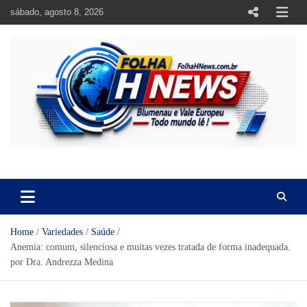
Skip
sábado, agosto 8, 2026
to
content
https://folhahnews.com.br
https://folhahnews.com.br
Home
Variedades
Saúde
Anemia: comum, silenciosa e muitas vezes tratada de forma inadequada.
por Dra. Andrezza Medina