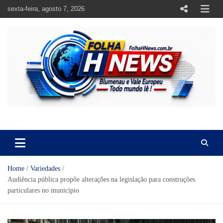
Skip
sexta-feira, agosto 7, 2026
to
content
https://folhahnews.com.br
https://folhahnews.com.br
Home
Variedades
Audiência pública propõe alterações na legislação para construções
particulares no município