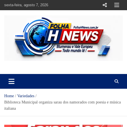
Skip
sexta-feira, agosto 7, 2026
to
content
https://folhahnews.com.br
https://folhahnews.com.br
Home
Variedades
Biblioteca Municipal organiza sarau dos namorados com poesia e música
italiana