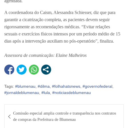
agendada.
A coordenadora do Caism, Alessandra Schiesser, diz que para
garantir a cicatrização completa, as pacientes devem seguir
rigorosamente as recomendações médicas. “Evitar relações
sexuais e exercícios físicos intensos por um período médio de 15
dias após a intervenção auxiliam no pós-operatório”, finaliza.
Assessora de comunicação: Elaine Malheiros
Tags:
#blumenau
,
#dilma
,
#folhahatsnews
,
#governofederal
,
#jornaldeblumenau
,
#lula
,
#noticiasdeblumenau
Navegação
Comissão especial amplia controle e transparência nos contratos
de
de compras da Prefeitura de Blumenau
Post