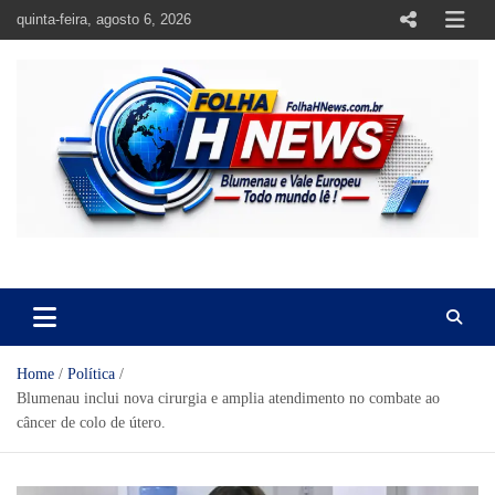
Skip
quinta-feira, agosto 6, 2026
to
content
https://folhahnews.com.br
https://folhahnews.com.br
Home
Política
Blumenau inclui nova cirurgia e amplia atendimento no combate ao
câncer de colo de útero.