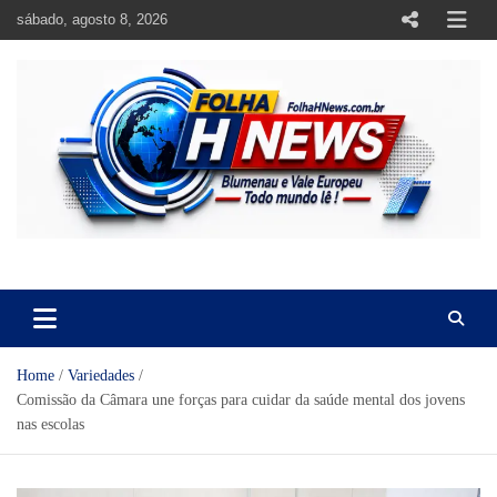
Skip
sábado, agosto 8, 2026
to
content
https://folhahnews.com.br
https://folhahnews.com.br
Home
Variedades
Comissão da Câmara une forças para cuidar da saúde mental dos jovens
nas escolas