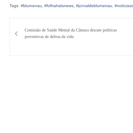
Tags:
#blumenau
,
#folhahatsnews
,
#jornaldeblumenau
,
#noticia
Navegação
Comissão de Saúde Mental da Câmara discute políticas
de
preventivas de defesa da vida
Post