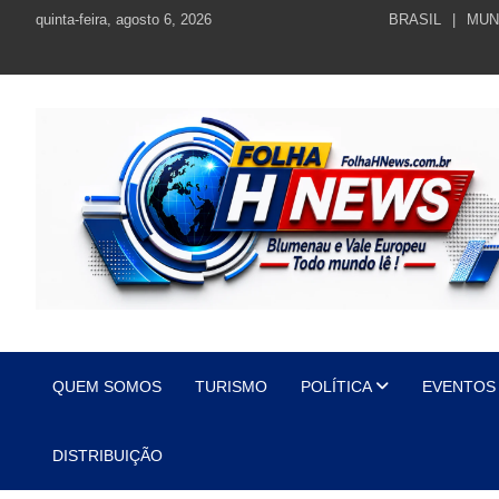
Skip
quinta-feira, agosto 6, 2026
BRASIL
MUN
to
content
https://folhahnews.com.br
https://folhahnews.com.br
QUEM SOMOS
TURISMO
POLÍTICA
EVENTOS
DISTRIBUIÇÃO