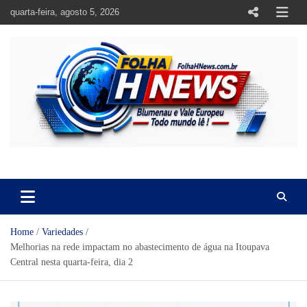
Skip
quarta-feira, agosto 5, 2026
to
content
https://folhahnews.com.br
https://folhahnews.com.br
Home
Variedades
Melhorias na rede impactam no abastecimento de água na Itoupava
Central nesta quarta-feira, dia 2