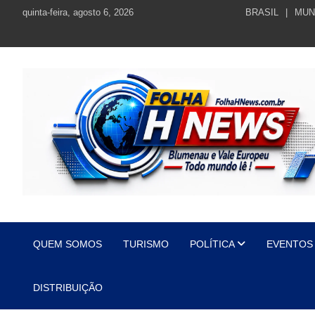
Skip
quinta-feira, agosto 6, 2026
BRASIL
MUN
to
content
https://folhahnews.com.br
https://folhahnews.com.br
QUEM SOMOS
TURISMO
POLÍTICA
EVENTOS
DISTRIBUIÇÃO