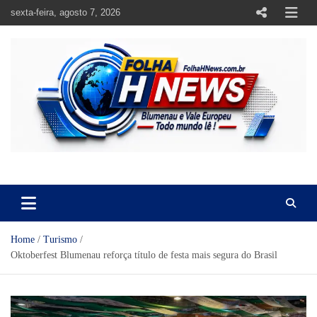
Skip
sexta-feira, agosto 7, 2026
to
content
https://folhahnews.com.br
https://folhahnews.com.br
Home
Turismo
Oktoberfest Blumenau reforça título de festa mais segura do Brasil