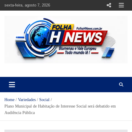
Skip
sexta-feira, agosto 7, 2026
to
content
https://folhahnews.com.br
https://folhahnews.com.br
Home
Variedades
Social
Plano Municipal de Habitação de Interesse Social será debatido em
Audiência Pública