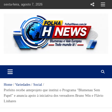
Skip
sexta-feira, agosto 7, 2026
to
content
https://folhahnews.com.br
https://folhahnews.com.br
Home
Variedades
Social
Prefeito recebe anteprojeto que institui o Programa “Blumenau Sem
Papel” e anuncia apoio à iniciativa dos vereadores Bruno Win e Flávio
Linhares