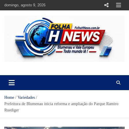
Skip
domingo, agosto 9, 2026
to
content
https://folhahnews.com.br
https://folhahnews.com.br
Home
Variedades
Prefeitura de Blumenau inicia reforma e ampliação do Parque Ramiro
Ruediger