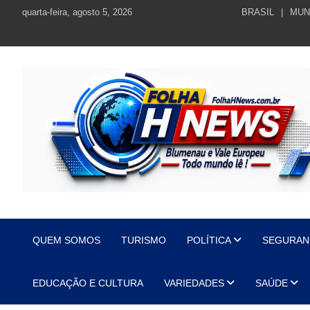
Skip
quarta-feira, agosto 5, 2026
BRASIL
MUN
to
content
https://folhahnews.com.br
https://folhahnews.com.br
QUEM SOMOS
TURISMO
POLÍTICA
SEGURAN
EDUCAÇÃO E CULTURA
VARIEDADES
SAÚDE