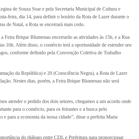
Regina de Souza Soar e pela Secretaria Municipal de Cultura e
a-feira, dia 14, para definir o horário da Rota de Lazer durante o
as de Natal, a Rota se encerrará mais cedo.
 a Feira Brique Blumenau encerrarão as atividades às 15h, e a Rua
 das 16h. Além disso, o comércio terá a oportunidade de estender seu
ngos, conforme definido pela Convenção Coletiva de Trabalho
clamação da República) e 20 (Consciência Negra), a Rota de Lazer
ulação. Nestes dias, porém, a Feira Brique Blumenau não será
mos atender o pedido dos dois setores, chegamos a um acordo onde
ante para o comércio, para os feirantes e a busca pelo
 e para a economia da nossa cidade”, disse a prefeita Maria
importância do diálogo entre CDL e Prefeitura para proporcionar