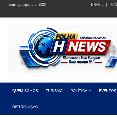
Skip
domingo, agosto 9, 2026
BRASIL
MUN
to
content
https://folhahnews.com.br
https://folhahnews.com.br
QUEM SOMOS
TURISMO
POLÍTICA
EVENTOS
DISTRIBUIÇÃO