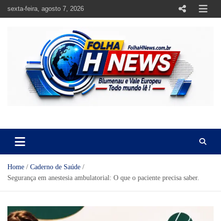
Skip
sexta-feira, agosto 7, 2026
to
content
https://folhahnews.com.br
https://folhahnews.com.br
Home
Caderno de Saúde
Segurança em anestesia ambulatorial: O que o paciente precisa saber.