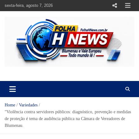
Skip
sexta-feira, agosto 7, 2026
to
content
https://folhahnews.com.br
https://folhahnews.com.br
Home
Variedades
“Violência contra servidores públicos: diagnóstico, prevenção e medidas
de proteção é tema de audiência pública na Câmara de Vereadores de
Blumenau.