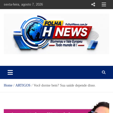
Skip
sexta-feira, agosto 7, 2026
to
content
https://folhahnews.com.br
https://folhahnews.com.br
Home
ARTIGOS
Você dorme bem? Sua saúde depende disso.