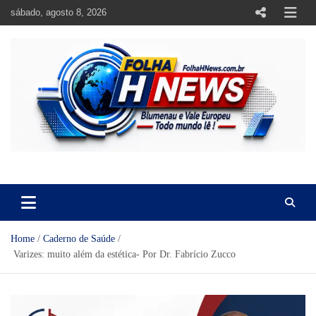
Skip
sábado, agosto 8, 2026
to
content
https://folhahnews.com.br
https://folhahnews.com.br
Home
Caderno de Saúde
Varizes: muito além da estética- Por Dr. Fabrício Zucco